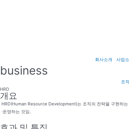
콘
텐
츠
로
건
너
뛰
기
회사소개
사업
business
조
HRD
개요
HRD(Human Resource Development)는 조직의 전략
·운영하는 것임.
효과 및 특징