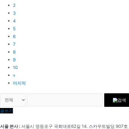
2
3
4
5
6
7
8
9
10
»
마지막
글쓰기
서울 본사 :
서울시 영등포구 국회대로62길 14. 스카우트빌딩 907호