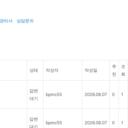
관리사
상담문의
추
조
상태
작성자
작성일
천
회
답변
bpmc55
2026.08.07
0
1
대기
답변
bpmc55
2026.08.07
0
1
대기