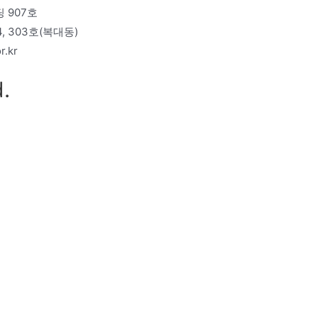
 907호
 303호(복대동)
r.kr
.