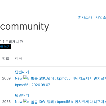
콘
텐
츠
회사소개
사업
로
community
건
너
뛰
1:1 문의게시판
글쓰기
기
번호
제목
답변대기
2069
New
q0K_텔레 : bpmc55 비만치료제 비만치료
bpmc55
|
2026.08.07
답변대기
2068
New
i0W_텔레 : bpmc55 비만치료제 대리구매 w