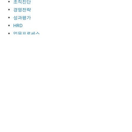
조직진단
경영전략
성과평가
HRD
업무프로세스
사업 및 타당성 평가
충청안전환경연구소
Menu
안전보건 경영수립
안전보건진단
공공기관 안전평가 컨설팅
환경경영평가전략 수립
탄소중립추진전략 수립
공공경영지도사
Menu