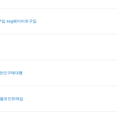
인구입 ssg페이비트구입
 밈코인구매대행
입 엘포인트매입