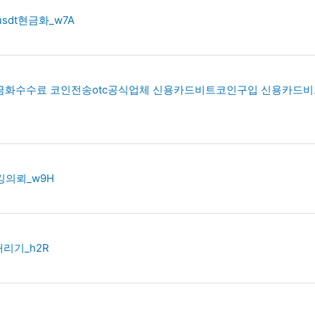
usdt현금화_w7A
카드현금화수수료 코인전송otc공식업체 신용카드비트코인구입 신용카드
킹의뢰_w9H
내리기_h2R