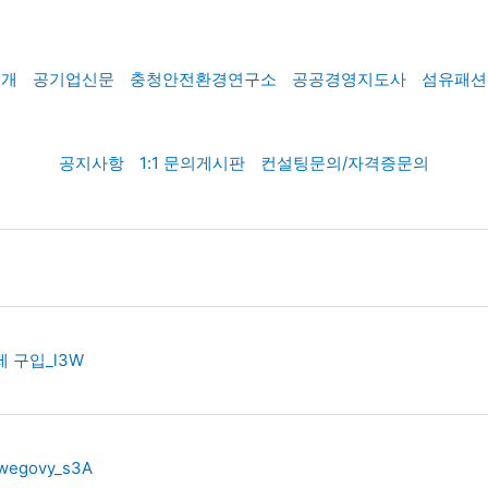
소개
공기업신문
충청안전환경연구소
공공경영지도사
섬유패션
공지사항
1:1 문의게시판
컨설팅문의/자격증문의
제 구입_l3W
egovy_s3A