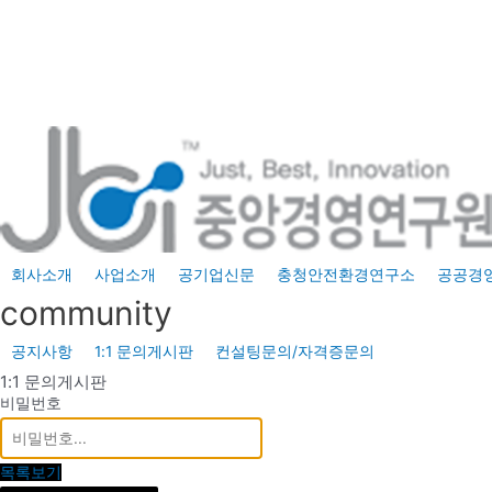
콘
텐
츠
로
건
너
뛰
기
회사소개
사업소개
공기업신문
충청안전환경연구소
공공경
community
공지사항
1:1 문의게시판
컨설팅문의/자격증문의
1:1 문의게시판
비밀번호
목록보기