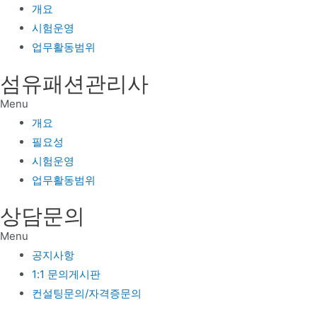
개요
시험운영
업무활동범위
섬유패션관리사
Menu
개요
필요성
시험운영
업무활동범위
상담문의
Menu
공지사항
1:1 문의게시판
컨설팅문의/자격증문의