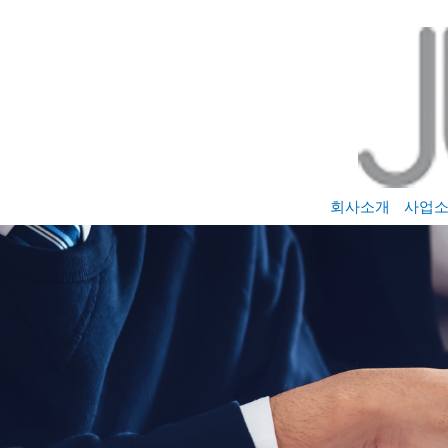
콘
텐
츠
로
건
너
뛰
기
회사소개
사업