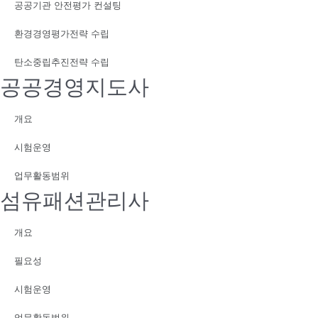
공공기관 안전평가 컨설팅
환경경영평가전략 수립
탄소중립추진전략 수립
공공경영지도사
개요
시험운영
업무활동범위
섬유패션관리사
개요
필요성
시험운영
업무활동범위