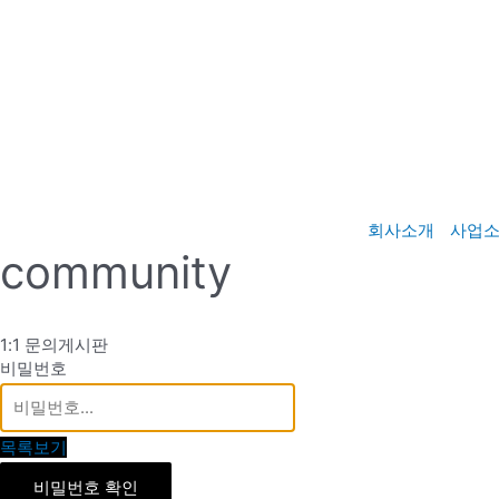
콘
텐
츠
로
건
너
뛰
기
회사소개
사업
community
1:1 문의게시판
비밀번호
목록보기
비밀번호 확인