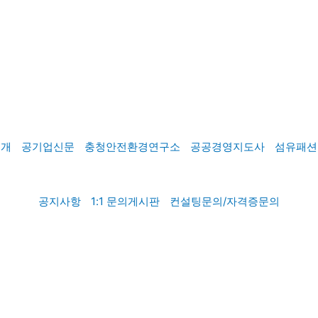
소개
공기업신문
충청안전환경연구소
공공경영지도사
섬유패션
공지사항
1:1 문의게시판
컨설팅문의/자격증문의