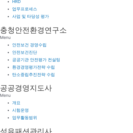
HRD
업무프로세스
사업 및 타당성 평가
충청안전환경연구소
Menu
안전보건 경영수립
안전보건진단
공공기관 안전평가 컨설팅
환경경영평가전략 수립
탄소중립추진전략 수립
공공경영지도사
Menu
개요
시험운영
업무활동범위
섬유패션관리사