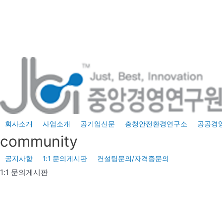
콘
텐
츠
로
건
너
뛰
기
회사소개
사업소개
공기업신문
충청안전환경연구소
공공경
community
공지사항
1:1 문의게시판
컨설팅문의/자격증문의
1:1 문의게시판