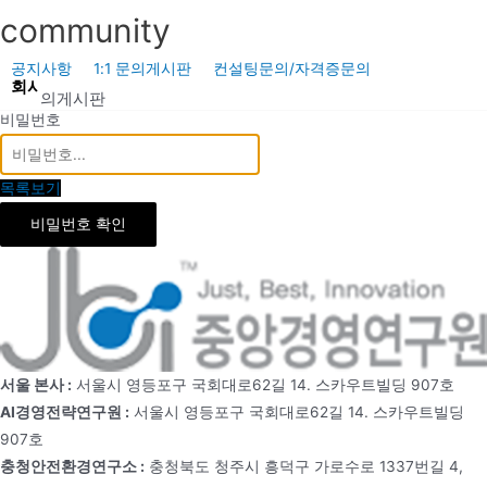
콘
community
텐
츠
공지사항
1:1 문의게시판
컨설팅문의/자격증문의
회사소개
사업소개
공기업신문
충청안전환경연구소
공
로
1:1 문의게시판
비밀번호
건
너
뛰
목록보기
기
비밀번호 확인
서울 본사 :
서울시 영등포구 국회대로62길 14. 스카우트빌딩 907호
AI경영전략연구원 :
서울시 영등포구 국회대로62길 14. 스카우트빌딩
907호
충청안전환경연구소 :
충청북도 청주시 흥덕구 가로수로 1337번길 4,