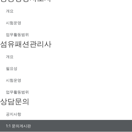
개요
시험운영
업무활동범위
섬유패션관리사
개요
필요성
시험운영
업무활동범위
상담문의
공지사항
1:1 문의게시판