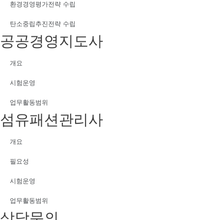
환경경영평가전략 수립
탄소중립추진전략 수립
공공경영지도사
개요
시험운영
업무활동범위
섬유패션관리사
개요
필요성
시험운영
업무활동범위
상담문의