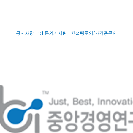
충청안전환경연구소
공공경영지도사
섬유패
공지사항
1:1 문의게시판
컨설팅문의/자격증문의
상담문의