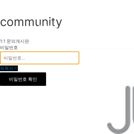
콘
텐
community
츠
회사소개
사업소개
공기업신문
로
건
1:1 문의게시판
너
비밀번호
뛰
기
목록보기
비밀번호 확인