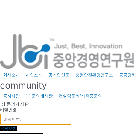
콘
텐
츠
로
건
너
뛰
기
회사소개
사업소개
공기업신문
충청안전환경연구소
공공경
community
공지사항
1:1 문의게시판
컨설팅문의/자격증문의
1:1 문의게시판
비밀번호
목록보기