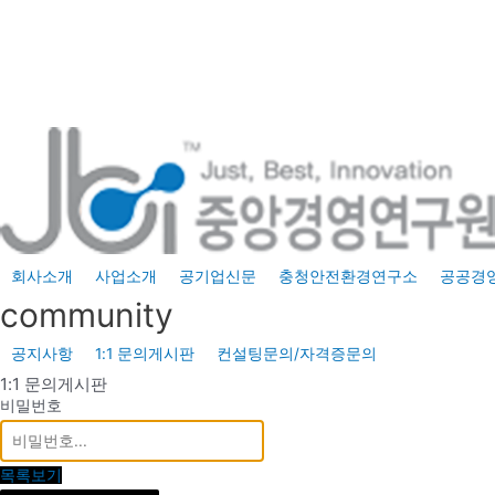
콘
텐
츠
로
건
너
뛰
기
회사소개
사업소개
공기업신문
충청안전환경연구소
공공경
community
공지사항
1:1 문의게시판
컨설팅문의/자격증문의
1:1 문의게시판
비밀번호
목록보기