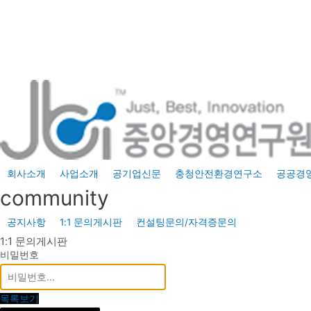
콘
텐
츠
로
건
너
뛰
기
회사소개
사업소개
공기업신문
충청안전환경연구소
공공경
community
공지사항
1:1 문의게시판
컨설팅문의/자격증문의
1:1 문의게시판
비밀번호
목록보기