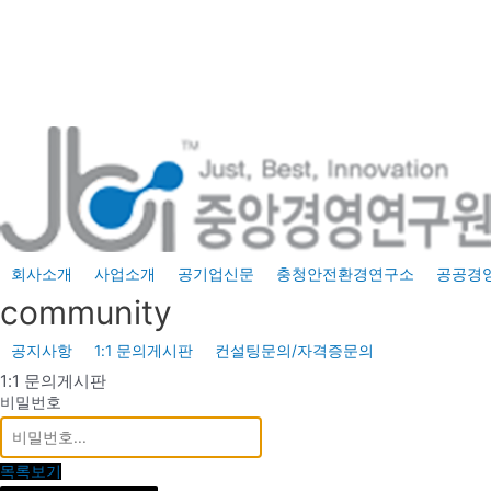
콘
텐
츠
로
건
너
뛰
기
회사소개
사업소개
공기업신문
충청안전환경연구소
공공경
community
공지사항
1:1 문의게시판
컨설팅문의/자격증문의
1:1 문의게시판
비밀번호
목록보기