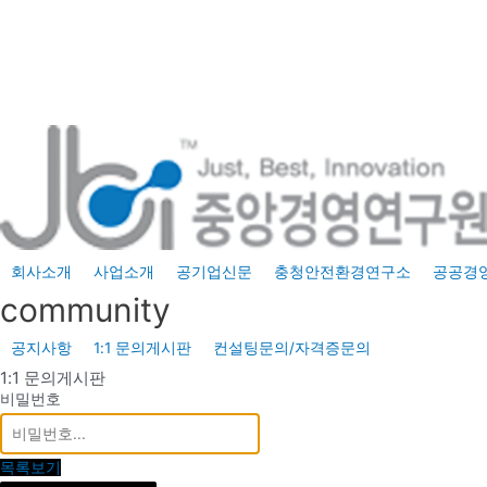
콘
텐
츠
로
건
너
뛰
기
회사소개
사업소개
공기업신문
충청안전환경연구소
공공경
community
공지사항
1:1 문의게시판
컨설팅문의/자격증문의
1:1 문의게시판
비밀번호
목록보기