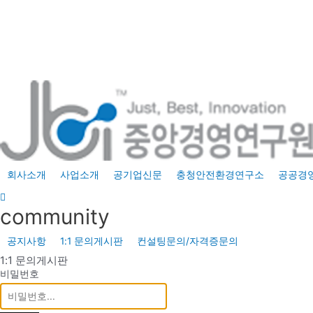
콘
텐
츠
로
건
너
뛰
기
회사소개
사업소개
공기업신문
충청안전환경연구소
공공경
community
공지사항
1:1 문의게시판
컨설팅문의/자격증문의
1:1 문의게시판
비밀번호