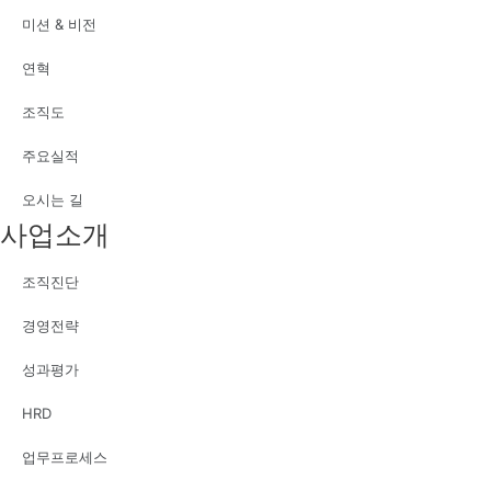
미션 & 비전
연혁
조직도
주요실적
오시는 길
사업소개
조직진단
경영전략
성과평가
HRD
업무프로세스