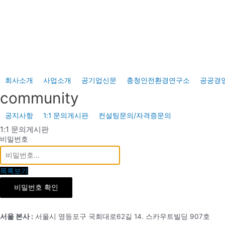
콘
텐
츠
로
건
너
회사소개
사업소개
공기업신문
충청안전환경연구소
공공경
뛰
community
기
공지사항
1:1 문의게시판
컨설팅문의/자격증문의
1:1 문의게시판
비밀번호
목록보기
비밀번호 확인
서울 본사 :
서울시 영등포구 국회대로62길 14. 스카우트빌딩 907호