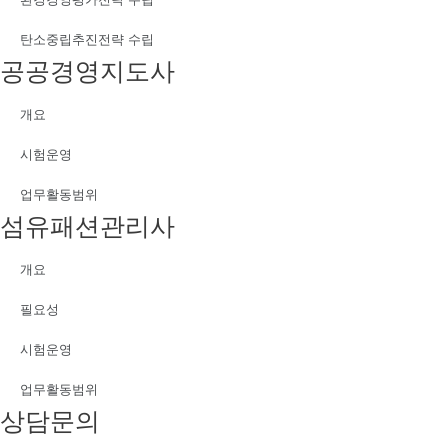
탄소중립추진전략 수립
공공경영지도사
개요
시험운영
업무활동범위
섬유패션관리사
개요
필요성
시험운영
업무활동범위
상담문의