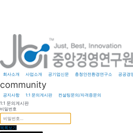
콘
텐
츠
로
건
너
뛰
기
회사소개
사업소개
공기업신문
충청안전환경연구소
공공경
community
공지사항
1:1 문의게시판
컨설팅문의/자격증문의
1:1 문의게시판
비밀번호
목록보기