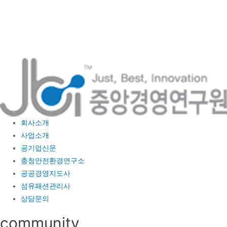
콘
텐
츠
로
건
너
뛰
기
회사소개
사업소개
공기업신문
충청안전환경연구소
공공경영지도사
섬유패션관리사
상담문의
community