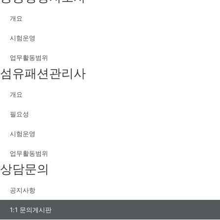
개요
시험운영
업무활동범위
섬유패션관리사
개요
필요성
시험운영
업무활동범위
상담문의
공지사항
1:1 문의게시판