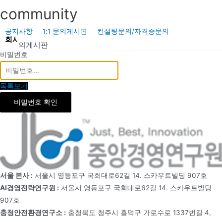
콘
community
텐
츠
공지사항
1:1 문의게시판
컨설팅문의/자격증문의
회사소개
사업소개
공기업신문
충청안전환경연구소
공
로
1:1 문의게시판
비밀번호
건
너
뛰
목록보기
기
비밀번호 확인
서울 본사 :
서울시 영등포구 국회대로62길 14. 스카우트빌딩 907호
AI경영전략연구원 :
서울시 영등포구 국회대로62길 14. 스카우트빌딩
907호
충청안전환경연구소 :
충청북도 청주시 흥덕구 가로수로 1337번길 4,