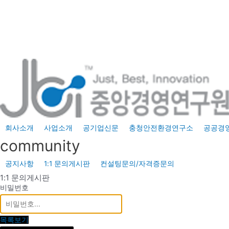
콘
텐
츠
로
건
너
뛰
기
회사소개
사업소개
공기업신문
충청안전환경연구소
공공경
community
공지사항
1:1 문의게시판
컨설팅문의/자격증문의
1:1 문의게시판
비밀번호
목록보기