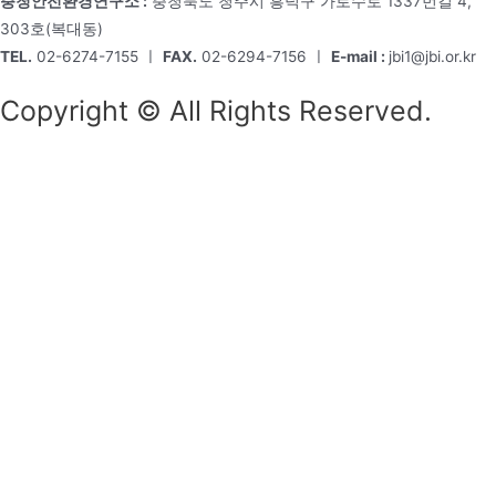
충청안전환경연구소 :
충청북도 청주시 흥덕구 가로수로 1337번길 4,
303호(복대동)
TEL.
02-6274-7155 ㅣ
FAX.
02-6294-7156 ㅣ
E-mail :
jbi1@jbi.or.kr
Copyright © All Rights Reserved.
회사소개
원장소개
미션 & 비전
연혁
조직도
주요실적
오시는 길
사업소개
조직진단
경영전략
성과평가