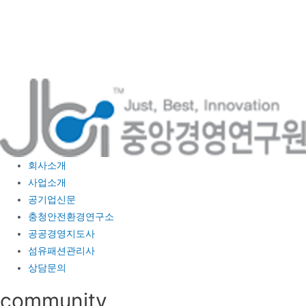
콘
텐
츠
로
건
너
뛰
기
회사소개
사업소개
공기업신문
충청안전환경연구소
공공경영지도사
섬유패션관리사
상담문의
community