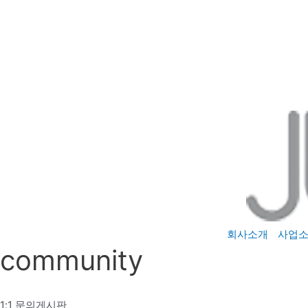
콘
텐
츠
로
건
너
뛰
기
회사소개
사업
community
1:1 문의게시판