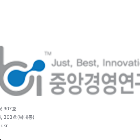
 907호
 303호(복대동)
r.kr