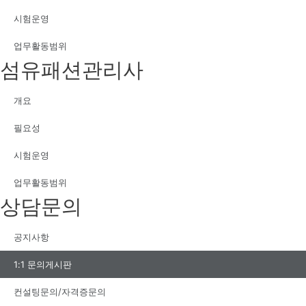
시험운영
업무활동범위
섬유패션관리사
개요
필요성
시험운영
업무활동범위
상담문의
공지사항
1:1 문의게시판
컨설팅문의/자격증문의