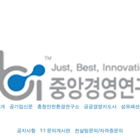
소개
공기업신문
충청안전환경연구소
공공경영지도사
섬유패션
공지사항
1:1 문의게시판
컨설팅문의/자격증문의