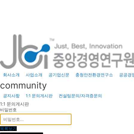
콘
텐
츠
로
건
너
뛰
기
회사소개
사업소개
공기업신문
충청안전환경연구소
공공경
community
공지사항
1:1 문의게시판
컨설팅문의/자격증문의
1:1 문의게시판
비밀번호
목록보기