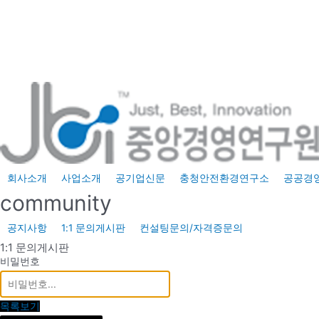
콘
텐
츠
로
건
너
뛰
기
회사소개
사업소개
공기업신문
충청안전환경연구소
공공경
community
공지사항
1:1 문의게시판
컨설팅문의/자격증문의
1:1 문의게시판
비밀번호
목록보기