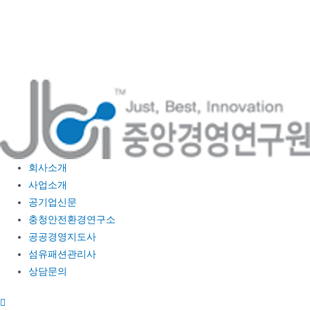
콘
텐
츠
로
건
너
뛰
기
회사소개
사업소개
공기업신문
충청안전환경연구소
공공경영지도사
섬유패션관리사
상담문의