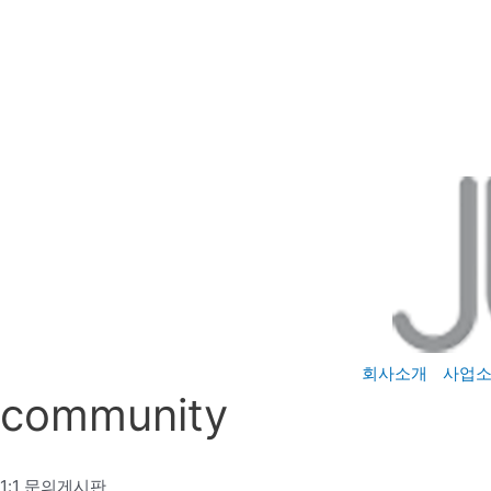
콘
텐
츠
로
건
너
뛰
기
회사소개
사업
community
1:1 문의게시판