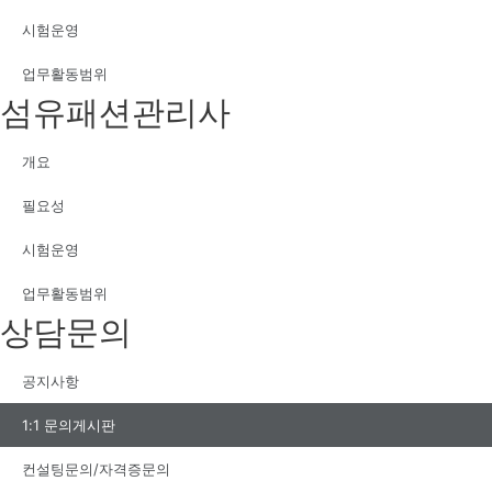
시험운영
업무활동범위
섬유패션관리사
개요
필요성
시험운영
업무활동범위
상담문의
공지사항
1:1 문의게시판
컨설팅문의/자격증문의