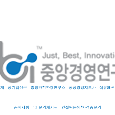
소개
공기업신문
충청안전환경연구소
공공경영지도사
섬유패션
공지사항
1:1 문의게시판
컨설팅문의/자격증문의