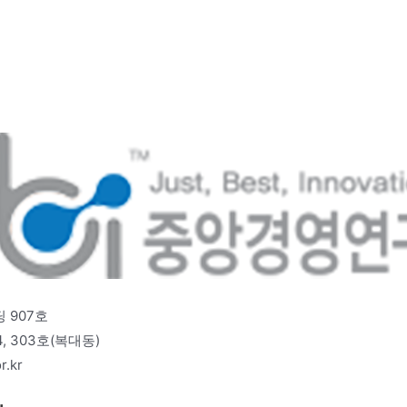
 907호
 303호(복대동)
r.kr