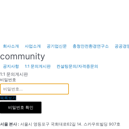
콘
텐
츠
로
건
너
회사소개
사업소개
공기업신문
충청안전환경연구소
공공경
뛰
community
기
공지사항
1:1 문의게시판
컨설팅문의/자격증문의
1:1 문의게시판
비밀번호
목록보기
비밀번호 확인
서울 본사 :
서울시 영등포구 국회대로62길 14. 스카우트빌딩 907호