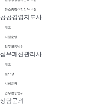
탄소중립추진전략 수립
공공경영지도사
개요
시험운영
업무활동범위
섬유패션관리사
개요
필요성
시험운영
업무활동범위
상담문의