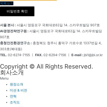
목록보기
비밀번호 확인
서울 본사 :
서울시 영등포구 국회대로62길 14. 스카우트빌딩 907호
AI경영전략연구원 :
서울시 영등포구 국회대로62길 14. 스카우트빌딩
907호
충청안전환경연구소 :
충청북도 청주시 흥덕구 가로수로 1337번길 4,
303호(복대동)
TEL.
02-6274-7155 ㅣ
FAX.
02-6294-7156 ㅣ
E-mail :
jbi1@jbi.or.kr
Copyright © All Rights Reserved.
회사소개
Menu
원장소개
미션 & 비전
연혁
조직도