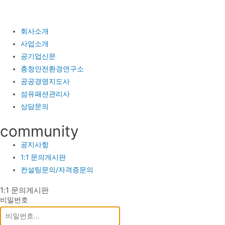
콘
텐
츠
회사소개
로
사업소개
건
공기업신문
너
충청안전환경연구소
뛰
공공경영지도사
기
섬유패션관리사
상담문의
community
공지사항
1:1 문의게시판
컨설팅문의/자격증문의
1:1 문의게시판
비밀번호