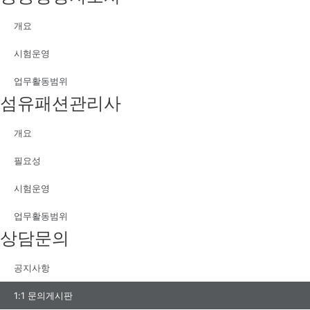
개요
시험운영
업무활동범위
섬유패션관리사
개요
필요성
시험운영
업무활동범위
상담문의
공지사항
1:1 문의게시판