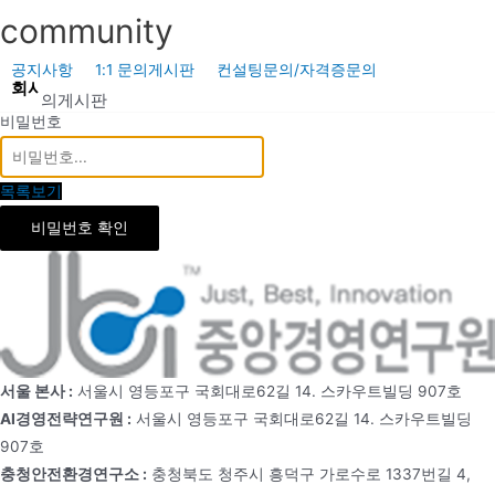
콘
community
텐
츠
공지사항
1:1 문의게시판
컨설팅문의/자격증문의
회사소개
사업소개
공기업신문
충청안전환경연구소
공
로
1:1 문의게시판
비밀번호
건
너
뛰
목록보기
기
비밀번호 확인
서울 본사 :
서울시 영등포구 국회대로62길 14. 스카우트빌딩 907호
AI경영전략연구원 :
서울시 영등포구 국회대로62길 14. 스카우트빌딩
907호
충청안전환경연구소 :
충청북도 청주시 흥덕구 가로수로 1337번길 4,