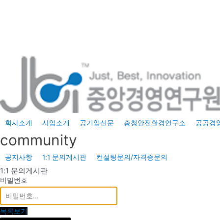
콘
텐
츠
로
건
너
뛰
기
회사소개
사업소개
공기업신문
충청안전환경연구소
공공경
community
공지사항
1:1 문의게시판
컨설팅문의/자격증문의
1:1 문의게시판
비밀번호
목록보기