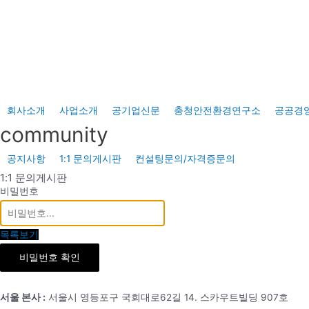
콘
텐
츠
로
건
너
회사소개
사업소개
공기업신문
충청안전환경연구소
공공경
뛰
community
기
공지사항
1:1 문의게시판
컨설팅문의/자격증문의
1:1 문의게시판
비밀번호
목록보기
비밀번호 확인
서울 본사 :
서울시 영등포구 국회대로62길 14. 스카우트빌딩 907호