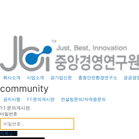
콘
텐
츠
로
건
너
뛰
기
회사소개
사업소개
공기업신문
충청안전환경연구소
공공경
community
공지사항
1:1 문의게시판
컨설팅문의/자격증문의
1:1 문의게시판
비밀번호
목록보기