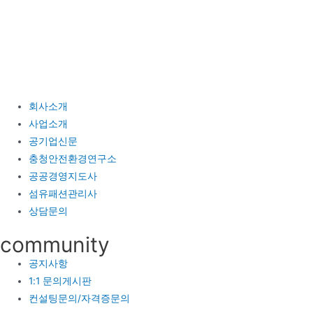
콘
텐
츠
로
건
너
회사소개
뛰
사업소개
기
공기업신문
충청안전환경연구소
공공경영지도사
섬유패션관리사
상담문의
community
공지사항
1:1 문의게시판
컨설팅문의/자격증문의