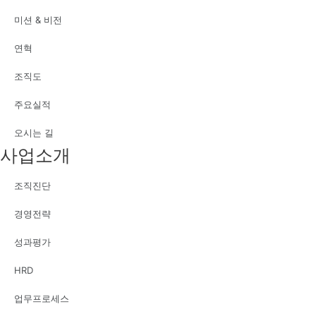
미션 & 비전
연혁
조직도
주요실적
오시는 길
사업소개
조직진단
경영전략
성과평가
HRD
업무프로세스