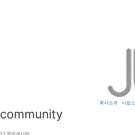
콘
텐
츠
로
건
너
뛰
기
회사소개
사업
community
1:1 문의게시판