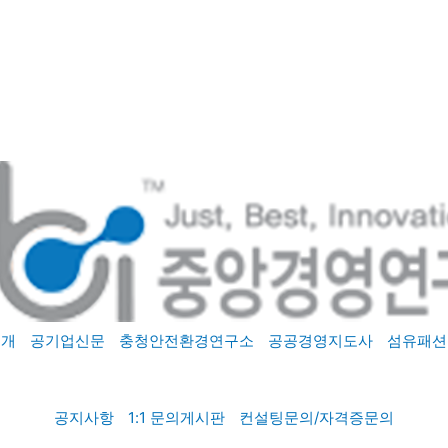
소개
공기업신문
충청안전환경연구소
공공경영지도사
섬유패션
공지사항
1:1 문의게시판
컨설팅문의/자격증문의