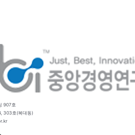
 907호
 303호(복대동)
r.kr