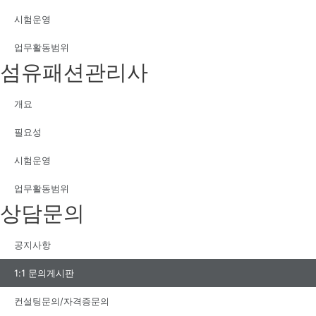
시험운영
업무활동범위
섬유패션관리사
개요
필요성
시험운영
업무활동범위
상담문의
공지사항
1:1 문의게시판
컨설팅문의/자격증문의