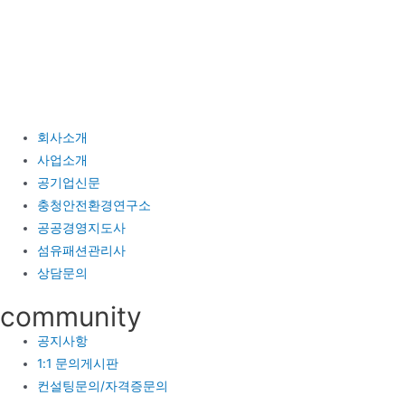
콘
텐
츠
로
건
너
회사소개
뛰
사업소개
기
공기업신문
충청안전환경연구소
공공경영지도사
섬유패션관리사
상담문의
community
공지사항
1:1 문의게시판
컨설팅문의/자격증문의