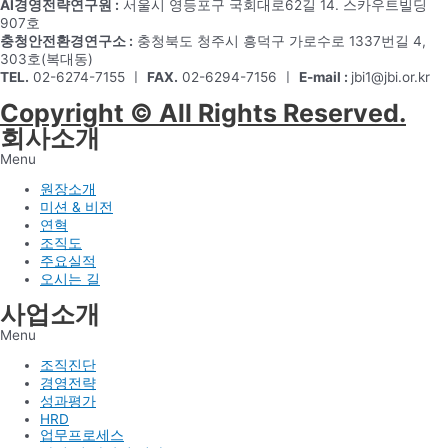
AI경영전략연구원 :
서울시 영등포구 국회대로62길 14. 스카우트빌딩
907호
충청안전환경연구소 :
충청북도 청주시 흥덕구 가로수로 1337번길 4,
303호(복대동)
TEL.
02-6274-7155 ㅣ
FAX.
02-6294-7156 ㅣ
E-mail :
jbi1@jbi.or.kr
Copyright © All Rights Reserved.
회사소개
Menu
원장소개
미션 & 비전
연혁
조직도
주요실적
오시는 길
사업소개
Menu
조직진단
경영전략
성과평가
HRD
업무프로세스