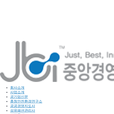
콘
텐
츠
로
건
너
뛰
기
회사소개
사업소개
공기업신문
충청안전환경연구소
공공경영지도사
섬유패션관리사