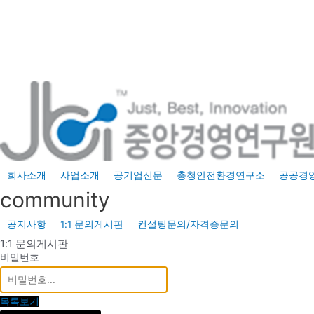
콘
텐
츠
로
건
너
뛰
기
회사소개
사업소개
공기업신문
충청안전환경연구소
공공경
community
공지사항
1:1 문의게시판
컨설팅문의/자격증문의
1:1 문의게시판
비밀번호
목록보기