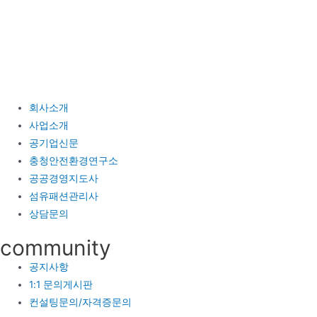
콘
텐
츠
로
건
너
회사소개
뛰
사업소개
기
공기업신문
충청안전환경연구소
공공경영지도사
섬유패션관리사
상담문의
community
공지사항
1:1 문의게시판
컨설팅문의/자격증문의