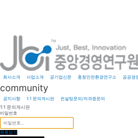
콘
텐
츠
로
건
너
뛰
기
회사소개
사업소개
공기업신문
충청안전환경연구소
공공경
community
공지사항
1:1 문의게시판
컨설팅문의/자격증문의
1:1 문의게시판
비밀번호
목록보기