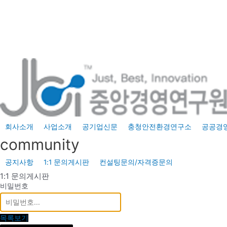
콘
텐
츠
로
건
너
뛰
기
회사소개
사업소개
공기업신문
충청안전환경연구소
공공경
community
공지사항
1:1 문의게시판
컨설팅문의/자격증문의
1:1 문의게시판
비밀번호
목록보기