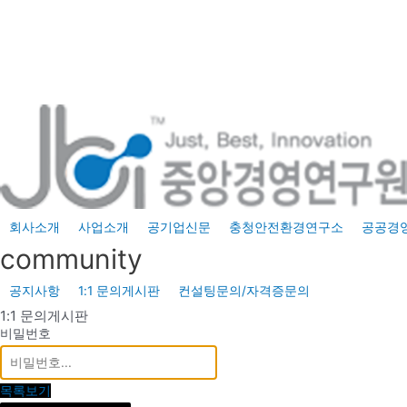
콘
텐
츠
로
건
너
뛰
기
회사소개
사업소개
공기업신문
충청안전환경연구소
공공경
community
공지사항
1:1 문의게시판
컨설팅문의/자격증문의
1:1 문의게시판
비밀번호
목록보기