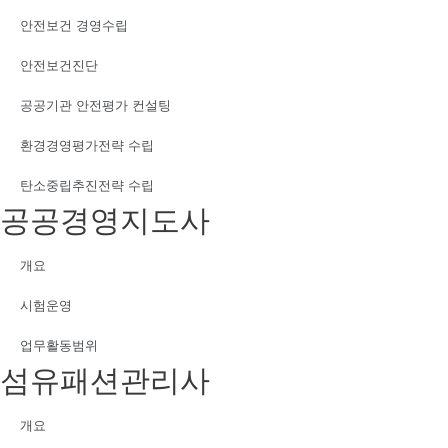
안전보건 경영수립
안전보건진단
공공기관 안전평가 컨설팅
환경경영평가전략 수립
탄소중립추진전략 수립
공공경영지도사
개요
시험운영
업무활동범위
섬유패션관리사
개요