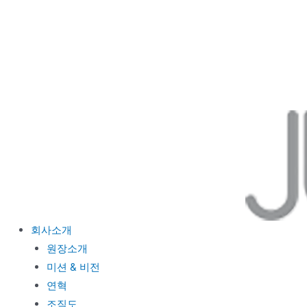
콘
텐
츠
로
건
너
뛰
기
회사소개
원장소개
미션 & 비전
연혁
조직도