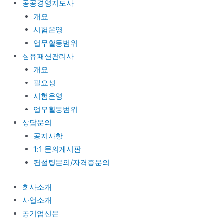
공공경영지도사
개요
시험운영
업무활동범위
섬유패션관리사
개요
필요성
시험운영
업무활동범위
상담문의
공지사항
1:1 문의게시판
컨설팅문의/자격증문의
회사소개
사업소개
공기업신문