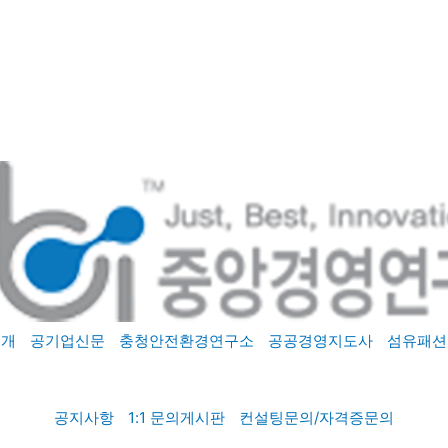
소개
공기업신문
충청안전환경연구소
공공경영지도사
섬유패션
공지사항
1:1 문의게시판
컨설팅문의/자격증문의