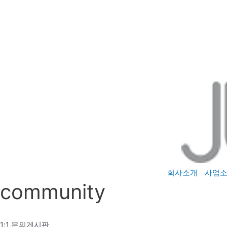
콘
텐
츠
로
건
너
뛰
기
회사소개
사업
community
1:1 문의게시판