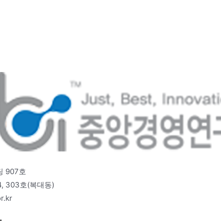
 907호
 303호(복대동)
r.kr