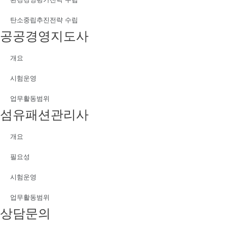
탄소중립추진전략 수립
공공경영지도사
개요
시험운영
업무활동범위
섬유패션관리사
개요
필요성
시험운영
업무활동범위
상담문의