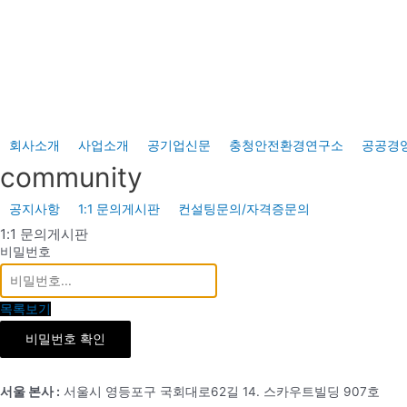
콘
텐
츠
로
건
너
회사소개
사업소개
공기업신문
충청안전환경연구소
공공경
뛰
community
기
공지사항
1:1 문의게시판
컨설팅문의/자격증문의
1:1 문의게시판
비밀번호
목록보기
비밀번호 확인
서울 본사 :
서울시 영등포구 국회대로62길 14. 스카우트빌딩 907호