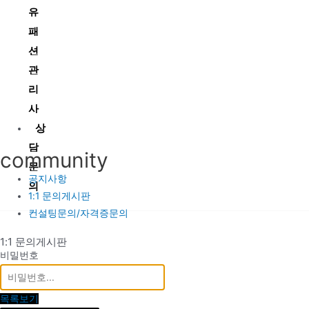
유
패
션
관
리
사
상
담
community
문
공지사항
의
1:1 문의게시판
컨설팅문의/자격증문의
1:1 문의게시판
비밀번호
목록보기