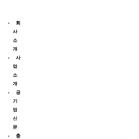
콘
텐
츠
회
로
사
건
소
너
개
뛰
사
기
업
소
개
공
기
업
신
문
충