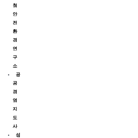
청
안
전
환
경
연
구
소
공
공
경
영
지
도
사
섬