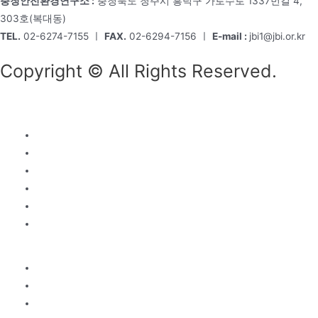
충청안전환경연구소 :
충청북도 청주시 흥덕구 가로수로 1337번길 4,
303호(복대동)
TEL.
02-6274-7155 ㅣ
FAX.
02-6294-7156 ㅣ
E-mail :
jbi1@jbi.or.kr
Copyright © All Rights Reserved.
Menu
회사소개
원장소개
미션 & 비전
연혁
조직도
주요실적
오시는 길
Menu
사업소개
조직진단
경영전략
성과평가