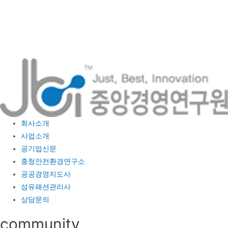
콘
텐
츠
로
건
너
뛰
기
회사소개
사업소개
공기업신문
충청안전환경연구소
공공경영지도사
섬유패션관리사
상담문의
community