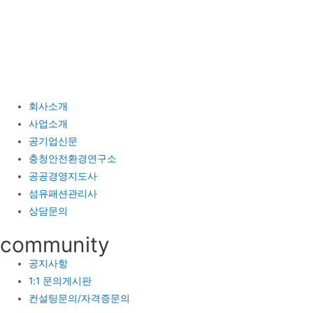
콘
텐
츠
로
건
너
회사소개
뛰
사업소개
기
공기업신문
충청안전환경연구소
공공경영지도사
섬유패션관리사
상담문의
community
공지사항
1:1 문의게시판
컨설팅문의/자격증문의