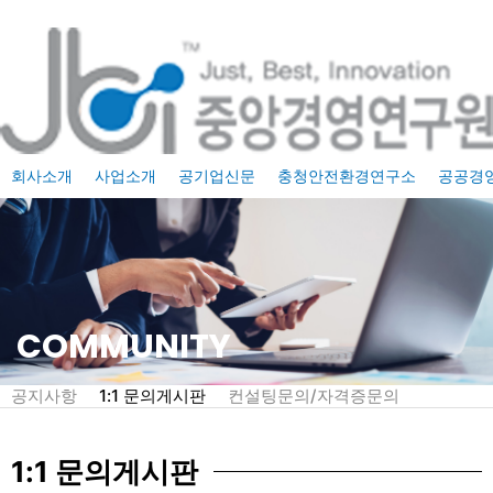
콘
텐
츠
로
건
너
회사소개
사업소개
공기업신문
충청안전환경연구소
공공경
뛰
기
COMMUNITY
공지사항
1:1 문의게시판
컨설팅문의/자격증문의
1:1 문의게시판