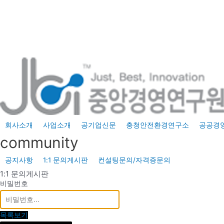
콘
텐
츠
로
건
너
뛰
기
회사소개
사업소개
공기업신문
충청안전환경연구소
공공경
community
공지사항
1:1 문의게시판
컨설팅문의/자격증문의
1:1 문의게시판
비밀번호
목록보기