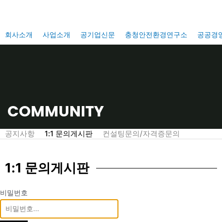
콘
텐
츠
회사소개
사업소개
공기업신문
충청안전환경연구소
공공경
로
건
너
뛰
기
COMMUNITY
공지사항
1:1 문의게시판
컨설팅문의/자격증문의
1:1 문의게시판
비밀번호