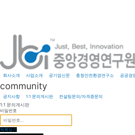
콘
텐
츠
로
건
너
뛰
기
회사소개
사업소개
공기업신문
충청안전환경연구소
공공경
community
공지사항
1:1 문의게시판
컨설팅문의/자격증문의
1:1 문의게시판
비밀번호
목록보기